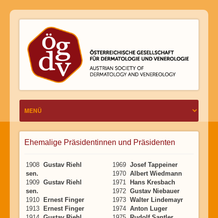
Ehemalige Präsidentinnen und Präsidenten
1908
Gustav Riehl
1969
Josef Tappeiner
sen.
1970
Albert Wiedmann
1909
Gustav Riehl
1971
Hans Kresbach
sen.
1972
Gustav Niebauer
1910
Ernest Finger
1973
Walter Lindemayr
1913
Ernest Finger
1974
Anton Luger
1914
Gustav Riehl
1975
Rudolf Santler