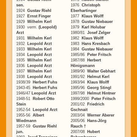
sen.
1976
Christoph
1924
Gustav Riehl
Eberhartinger
1927
Ernst Finger
1977
Klaus Wolff
1929
Wilhelm Kerl
1978
Gustav Niebauer
1930 verm.
(Leopold)
1979
Karl Holubar
Arzt
1980/81
Josef Zelger
1931
Wilhelm Kerl
1982
Klaus Wolff
1932
Leopold Arzt
1983
Hans Kresbach
1933
Wilhelm Kerl
1984
Gustav Niebauer
1934
Leopold Arzt
1985/86
Peter Fritsch
1935
Wilhelm Kerl
1987/88
Herbert
1936
Leopold Arzt
Hönigsmann
1937
Wilhelm Kerl
1989/90
Walter Gebhart
1938
Leopold Arzt
1991/92
Helmut Kerl
1938/39
Herbert Fuhs
1993/94
Klaus Wolff
1943-45
Herbert Fuhs
1995/96
Georg Stingl
1946/47
Leopold Arzt
1997/98
Helmut Hintner
1948-51
Robert Otto
1999/2000
Peter Fritsch
Stein
2001/02
Friedrich
1952-54
Leopold Arzt
Gschnait
1955-56
Albert
2003/04
Werner Aberer
Wiedmann
2005/06
Hans-Jörg
1957-59
Gustav Riehl
Rauch †
jun.
2007/08
Hubert