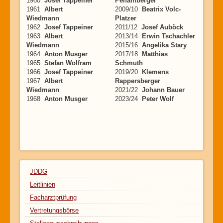
1960
Josef Tappeiner
Pehamberger
1961
Albert
2009/10
Beatrix Volc-
Wiedmann
Platzer
1962
Josef Tappeiner
2011/12
Josef Auböck
1963
Albert
2013/14
Erwin Tschachler
Wiedmann
2015/16
Angelika Stary
1964
Anton Musger
2017/18
Matthias
1965
Stefan Wolfram
Schmuth
1966
Josef Tappeiner
2019/20
Klemens
1967
Albert
Rappersberger
Wiedmann
2021/22
Johann Bauer
1968
Anton Musger
2023/24
Peter Wolf
JDDG
Leitlinien
Facharztprüfung
Vertretungsbörse