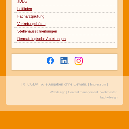
JDDG
Leitlinien
Facharztprüfung
Vertretungsbörse
Stellenausschreibungen
Dermatologische Abteilungen
| © ÖGDV | Alle Angaben ohne Gewähr. |
|
Impressum
Webdesign | Content management | Webmaster:
bach-design